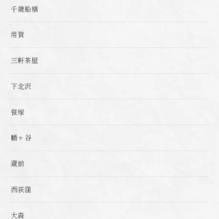
千歳船橋
用賀
三軒茶屋
下北沢
笹塚
幡ヶ谷
蔵前
西荻窪
大森