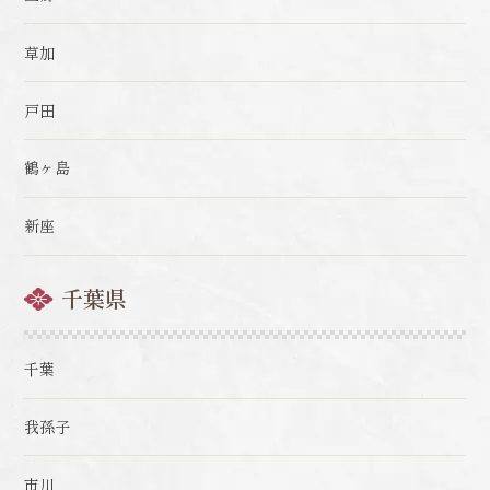
草加
戸田
鶴ヶ島
新座
千葉県
千葉
我孫子
市川