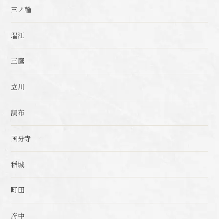
三ノ輪
瑞江
三鷹
立川
調布
国分寺
稲城
町田
府中