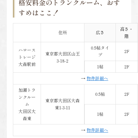
格安料金のトランクルーム、おす
すめはここ！
高さ・
住所
広さ
階
0.5帖タイ
ハロース
2F
東京都大田区山王
プ
トレージ
3-18-2
大森駅前
1帖
2F
→
物件詳細へ
加瀬トラ
0.5帖
2F
ンクルー
東京都大田区大森
ム
東1-3-11
大田区大
1帖
2F
森東
→
物件詳細へ