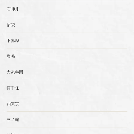
石神井
沼袋
下赤塚
巣鴨
大泉学園
南千住
西東京
三ノ輪