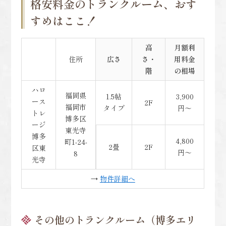
格安料金のトランクルーム、おす
すめはここ！
高
月額利
住所
広さ
さ・
用料金
階
の相場
ハロ
福岡県
1.5帖
3,900
ース
2F
福岡市
タイプ
円～
トレ
博多区
ージ
東光寺
博多
4,800
町1-24-
2畳
2F
区東
円～
8
光寺
→
物件詳細へ
その他のトランクルーム（博多エリ