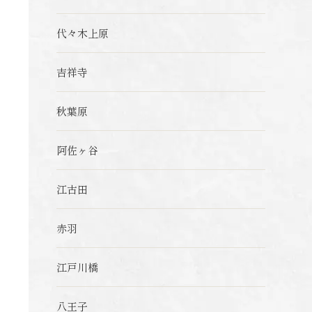
代々木上原
吉祥寺
秋葉原
阿佐ヶ谷
江古田
赤羽
江戸川橋
八王子