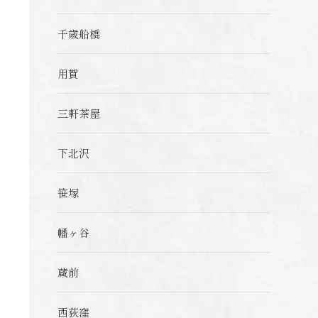
千歳船橋
用賀
三軒茶屋
下北沢
笹塚
幡ヶ谷
蔵前
西荻窪