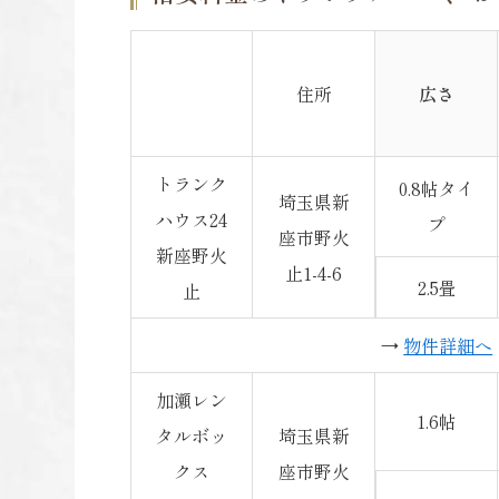
住所
広さ
トランク
0.8帖タイ
埼玉県新
ハウス24
プ
座市野火
新座野火
止1-4-6
2.5畳
止
→
物件詳細へ
加瀬レン
1.6帖
タルボッ
埼玉県新
クス
座市野火