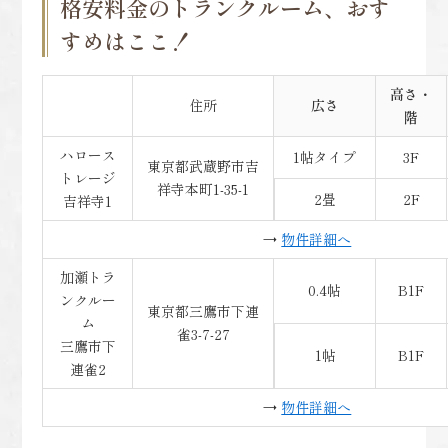
格安料金のトランクルーム、おす
すめはここ！
高さ・
住所
広さ
階
ハロース
1帖タイプ
3F
東京都武蔵野市吉
トレージ
祥寺本町1-35-1
2畳
2F
吉祥寺1
→
物件詳細へ
加瀬トラ
0.4帖
B1F
ンクルー
東京都三鷹市下連
ム
雀3-7-27
三鷹市下
1帖
B1F
連雀2
→
物件詳細へ