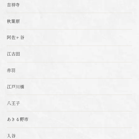
吉祥寺
秋葉原
阿佐ヶ谷
江古田
赤羽
江戸川橋
八王子
あきる野市
入谷