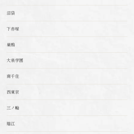
沼袋
下赤塚
巣鴨
大泉学園
南千住
西東京
三ノ輪
瑞江